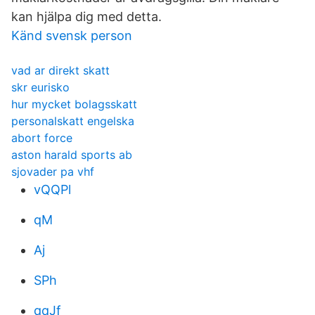
kan hjälpa dig med detta.
Känd svensk person
vad ar direkt skatt
skr eurisko
hur mycket bolagsskatt
personalskatt engelska
abort force
aston harald sports ab
sjovader pa vhf
vQQPl
qM
Aj
SPh
qqJf