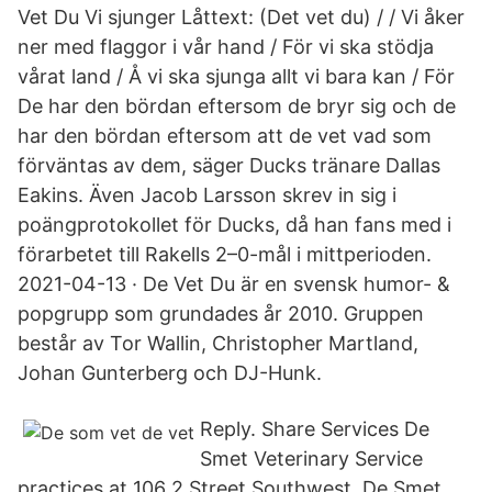
Vet Du Vi sjunger Låttext: (Det vet du) / / Vi åker
ner med flaggor i vår hand / För vi ska stödja
vårat land / Å vi ska sjunga allt vi bara kan / För
De har den bördan eftersom de bryr sig och de
har den bördan eftersom att de vet vad som
förväntas av dem, säger Ducks tränare Dallas
Eakins. Även Jacob Larsson skrev in sig i
poängprotokollet för Ducks, då han fans med i
förarbetet till Rakells 2–0-mål i mittperioden.
2021-04-13 · De Vet Du är en svensk humor- &
popgrupp som grundades år 2010. Gruppen
består av Tor Wallin, Christopher Martland,
Johan Gunterberg och DJ-Hunk.
Reply. Share Services De
Smet Veterinary Service
practices at 106 2 Street Southwest, De Smet,