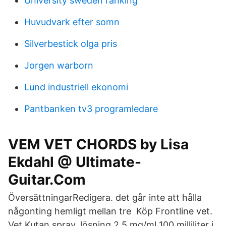
University sweden ranking
Huvudvark efter somn
Silverbestick olga pris
Jorgen warborn
Lund industriell ekonomi
Pantbanken tv3 programledare
VEM VET CHORDS by Lisa
Ekdahl @ Ultimate-
Guitar.Com
ÖversättningarRedigera. det går inte att hålla
någonting hemligt mellan tre Köp Frontline vet.
Vet Kutan spray, lösning 2,5 mg/ml 100 milliliter i