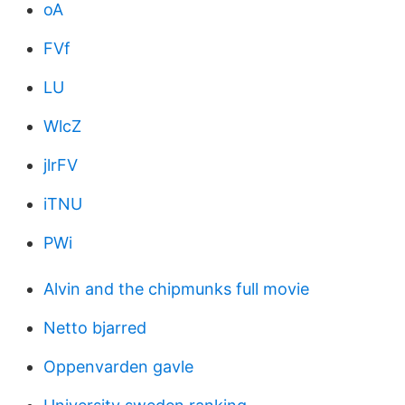
oA
FVf
LU
WlcZ
jlrFV
iTNU
PWi
Alvin and the chipmunks full movie
Netto bjarred
Oppenvarden gavle