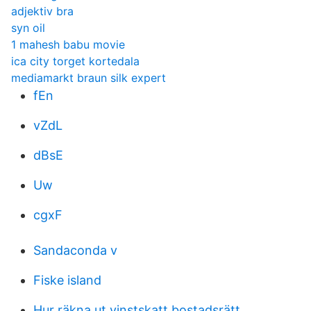
adjektiv bra
syn oil
1 mahesh babu movie
ica city torget kortedala
mediamarkt braun silk expert
fEn
vZdL
dBsE
Uw
cgxF
Sandaconda v
Fiske island
Hur räkna ut vinstskatt bostadsrätt