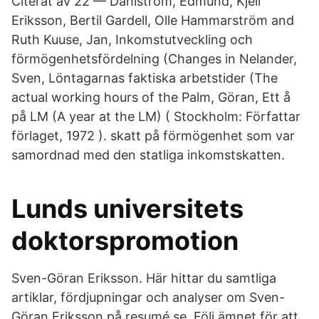
Citerat av 22 — Dahlström, Edmund, Kjell
Eriksson, Bertil Gardell, Olle Hammarström and
Ruth Kuuse, Jan, Inkomstutveckling och
förmögenhetsfördelning (Changes in Nelander,
Sven, Löntagarnas faktiska arbetstider (The
actual working hours of the Palm, Göran, Ett å
på LM (A year at the LM) ( Stockholm: Författar
förlaget, 1972 ). skatt på förmögenhet som var
samordnad med den statliga inkomstskatten.
Lunds universitets
doktorspromotion
Sven-Göran Eriksson. Här hittar du samtliga
artiklar, fördjupningar och analyser om Sven-
Göran Eriksson på resumé.se. Följ ämnet för att