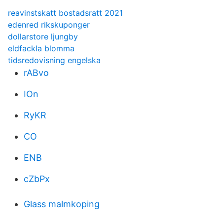
reavinstskatt bostadsratt 2021
edenred rikskuponger
dollarstore ljungby
eldfackla blomma
tidsredovisning engelska
rABvo
IOn
RyKR
CO
ENB
cZbPx
Glass malmkoping