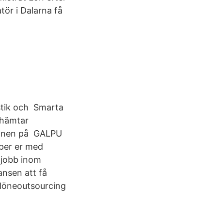
tör i Dalarna få
istik och Smarta
 hämtar
tionen på GALPU
lper er med
a jobb inom
ansen att få
 löneoutsourcing