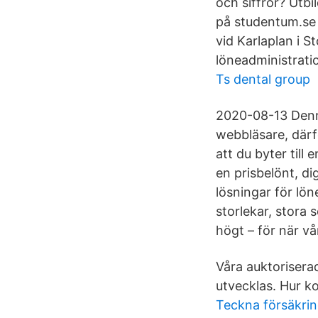
och siffror? Utbi
på studentum.se L
vid Karlaplan i 
löneadministratio
Ts dental group
2020-08-13 Denna
webbläsare, därf
att du byter till
en prisbelönt, d
lösningar för lön
storlekar, stora 
högt – för när vå
Våra auktorisera
utvecklas. Hur k
Teckna försäkrin