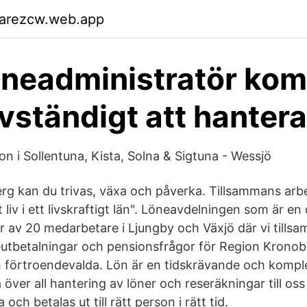
garezcw.web.app
öneadministratör ko
lvständigt att hantera
n i Sollentuna, Kista, Solna & Sigtuna - Wessjö
rg kan du trivas, växa och påverka. Tillsammans arbet
t liv i ett livskraftigt län". Löneavdelningen som är en
r av 20 medarbetare i Ljungby och Växjö där vi tills
eutbetalningar och pensionsfrågor för Region Krono
 förtroendevalda. Lön är en tidskrävande och kompl
ver all hantering av löner och reseräkningar till oss se
 och betalas ut till rätt person i rätt tid.