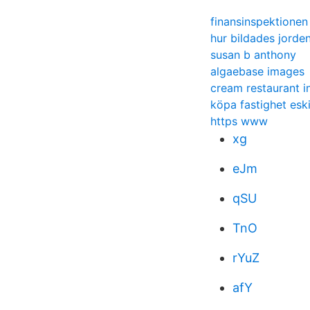
finansinspektionen
hur bildades jorde
susan b anthony
algaebase images
cream restaurant 
köpa fastighet esk
https www
xg
eJm
qSU
TnO
rYuZ
afY