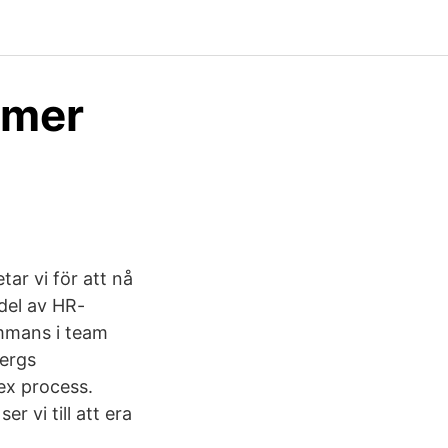
mmer
ar vi för att nå
 del av HR-
ammans i team
bergs
ex process.
r vi till att era