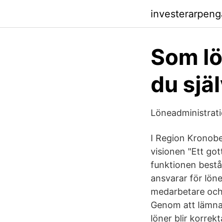
investerarpen
Som l
du sjä
Löneadministratio
I Region Kronobe
visionen "Ett got
funktionen bestå
ansvarar för lön
medarbetare och
Genom att lämna ö
löner blir korrekta