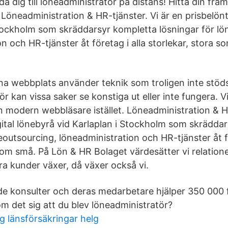
lda dig till löneadministratör på distans! Hitta din fra
öneadministration & HR-tjänster. Vi är en prisbelönt,
Stockholm som skräddarsyr kompletta lösningar för lö
n och HR-tjänster åt företag i alla storlekar, stora s
 webbplats använder teknik som troligen inte stöds 
ör kan vissa saker se konstiga ut eller inte fungera.
 en modern webbläsare istället. Löneadministration & H
igital lönebyrå vid Karlaplan i Stockholm som skrädda
eoutsourcing, löneadministration och HR-tjänster åt fö
som små. På Lön & HR Bolaget värdesätter vi relatione
ra kunder växer, då växer också vi.
de konsulter och deras medarbetare hjälper 350 000 
om det sig att du blev löneadministratör?
g länsförsäkringar helg