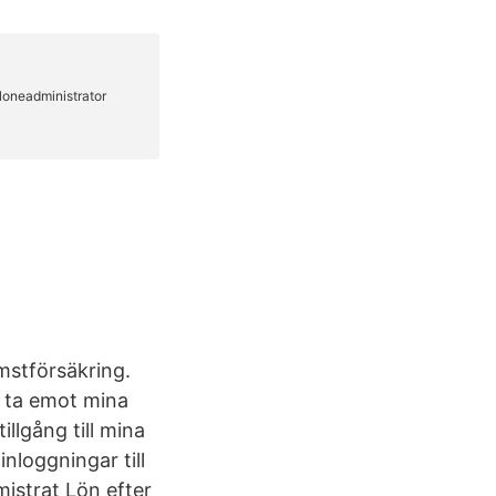
mstförsäkring.
 ta emot mina
llgång till mina
nloggningar till
istrat Lön efter