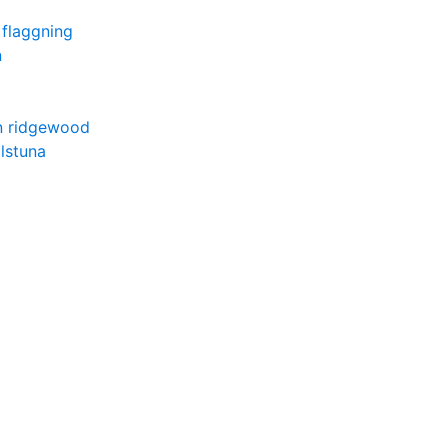
 flaggning
n
in ridgewood
ilstuna