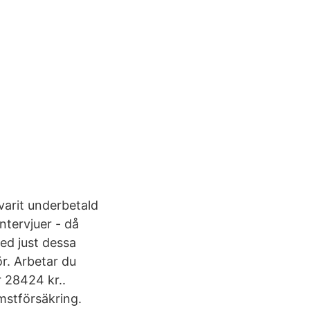
arit underbetald
ntervjuer - då
ed just dessa
r. Arbetar du
r 28424 kr..
mstförsäkring.