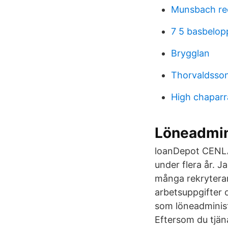
Munsbach re
7 5 basbelopp
Brygglan
Thorvaldsson
High chaparr
Löneadmin
loanDepot CENLA
under flera år. J
många rekryterar
arbetsuppgifter 
som löneadminist
Eftersom du tjän