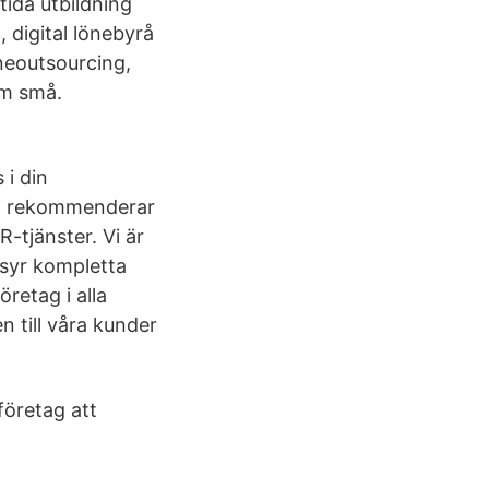
mtida utbildning
 digital lönebyrå
neoutsourcing,
om små.
i din
 Vi rekommenderar
R-tjänster. Vi är
rsyr kompletta
retag i alla
n till våra kunder
företag att