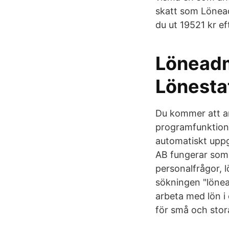
skatt som Lönead
du ut 19521 kr ef
Löneadm
Lönestat
Du kommer att ar
programfunktion
automatiskt uppg
AB fungerar som e
personalfrågor, l
sökningen "lönea
arbeta med lön i
för små och stor