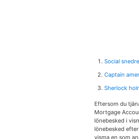
Social snedre
Captain ameri
Sherlock hol
Eftersom du tjän
Mortgage Account
lönebesked i vism
lönebesked efters
visma en som ans