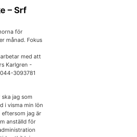
e – Srf
morna för
per månad. Fokus
 arbetar med att
rs Karlgren -
f 044-3093781
ur ska jag som
 i visma min lön
d eftersom jag är
om anställd för
administration