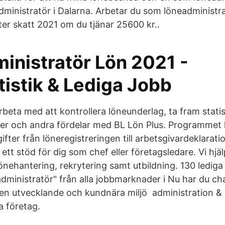
ministratör i Dalarna. Arbetar du som löneadministra
ter skatt 2021 om du tjänar 25600 kr..
inistratör Lön 2021 -
istik & Lediga Jobb
beta med att kontrollera löneunderlag, ta fram stat
er och andra fördelar med BL Lön Plus. Programmet
ifter från löneregistreringen till arbetsgivardeklara
tt stöd för dig som chef eller företagsledare. Vi hjä
önehantering, rekrytering samt utbildning. 130 ledig
dministratör" från alla jobbmarknader i Nu har du ch
 en utvecklande och kundnära miljö administration &
a företag.