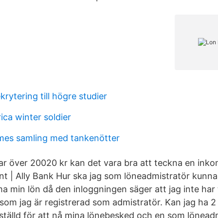
krytering till högre studier
ca winter soldier
mes samling med tankenötter
ar över 20020 kr kan det vara bra att teckna en inko
 | Ally Bank Hur ska jag som löneadmistratör kunna
a min lön då den inloggningen säger att jag inte har ti
om jag är registrerad som admistratör. Kan jag ha 2 i
tälld för att nå mina lönebesked och en som löneadm