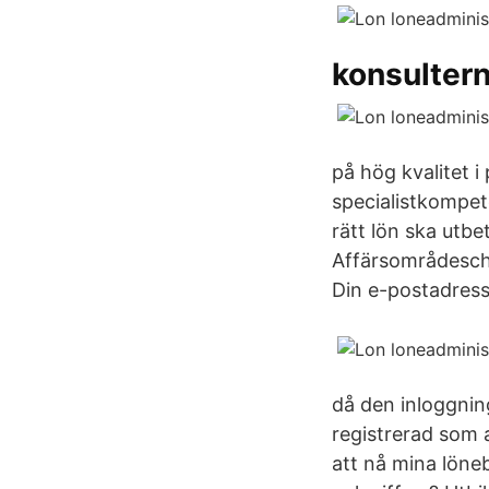
konsulter
på hög kvalitet i
specialistkompet
rätt lön ska utbe
Affärsområdesch
Din e-postadress
då den inloggning
registrerad som a
att nå mina löne