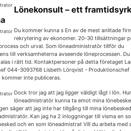
Lönekonsult – ett framtidsyrk
na
Du kommer kunna s En av de mest anlitade fir
rekrytering av ekonomer. 20-30 tillsättningar 
 process och urval. Som löneadministratör tillför du
ens till verksamheterna avseende löneprocessen. Du
talas i rätt tid. Kontaktpersoner på detta företaget La
ef 044-3093768 Lisbeth Lörqvist - Produktionsche
 kommer inte publiceras.
Dock tror jag att jag ligger väldigt lågt i lön. H
löneadmistratör kunna ta emot mina lönebesked
en säger att jag inte har tillgång till mina lönebeske
dmistratör. Kan jag ha 2 inloggningar till visma en s
besked och en som löneadmistrat Vill du arbeta med 