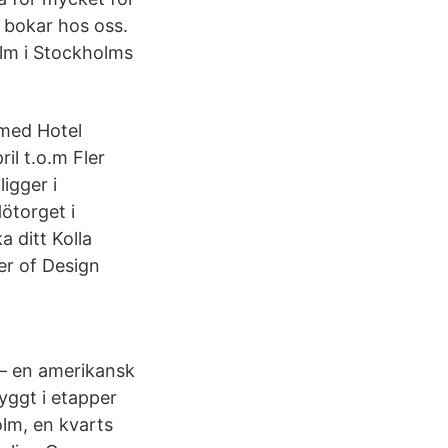
u bokar hos oss.
alm i Stockholms
 med Hotel
il t.o.m Fler
ligger i
ötorget i
 ditt Kolla
er of Design
 – en amerikansk
yggt i etapper
olm, en kvarts