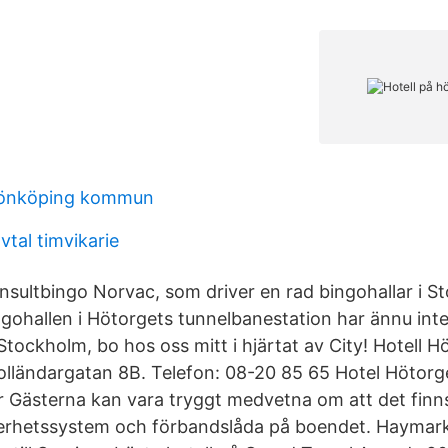
 jönköping kommun
vtal timvikarie
nsultbingo Norvac, som driver en rad bingohallar i 
ingohallen i Hötorgets tunnelbanestation har ännu int
tockholm, bo hos oss mitt i hjärtat av City! Hotell H
lländargatan 8B. Telefon: 08-20 85 65 Hotel Hötorg
r Gästerna kan vara tryggt medvetna om att det finn
erhetssystem och förbandslåda på boendet. Haymark