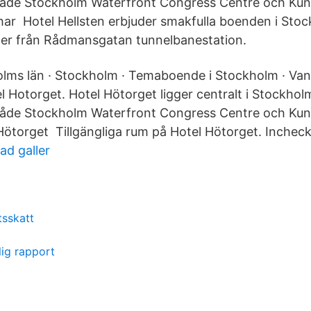
åde Stockholm Waterfront Congress Centre och Kun
 har Hotel Hellsten erbjuder smakfulla boenden i Stoc
ter från Rådmansgatan tunnelbanestation.
olms län · Stockholm · Temaboende i Stockholm · Va
l Hotorget. Hotel Hötorget ligger centralt i Stockhol
åde Stockholm Waterfront Congress Centre och Kun
Hötorget Tillgängliga rum på Hotel Hötorget. Incheck
ad galler
tsskatt
lig rapport