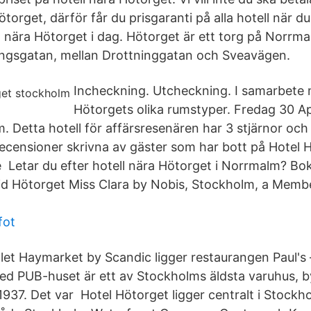
Hötorget, därför får du prisgaranti på alla hotell när d
gt nära Hötorget i dag. Hötorget är ett torg på Norrm
ungsgatan, mellan Drottninggatan och Sveavägen.
Incheckning. Utcheckning. I samarbete
Hötorgets olika rumstyper. Fredag 30 Apr
m. Detta hotell för affärsresenären har 3 stjärnor och 
ecensioner skrivna av gäster som har bott på Hotel H
Letar du efter hotell nära Hötorget i Norrmalm? Boka
 vid Hötorget Miss Clara by Nobis, Stockholm, a Memb
fot
llet Haymarket by Scandic ligger restaurangen Paul's
med PUB-huset är ett av Stockholms äldsta varuhus, b
1937. Det var Hotel Hötorget ligger centralt i Stockh