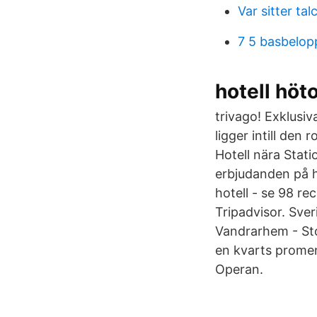
Var sitter ta
7 5 basbelopp
hotell höt
trivago! Exklusiv
ligger intill den
Hotell nära Stat
erbjudanden på h
hotell - se 98 r
Tripadvisor. Sve
Vandrarhem - Sto
en kvarts prome
Operan.