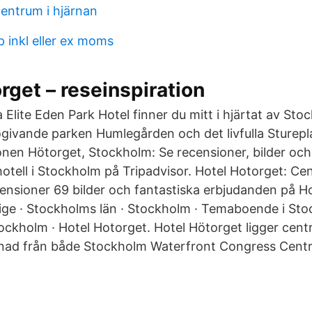
lcentrum i hjärnan
 inkl eller ex moms
orget – reseinspiration
a Elite Eden Park Hotel finner du mitt i hjärtat av Sto
 rogivande parken Humlegården och det livfulla Sturep
ionen Hötorget, Stockholm: Se recensioner, bilder och
otell i Stockholm på Tripadvisor. Hotel Hotorget: Cen
ecensioner 69 bilder och fantastiska erbjudanden på H
rige · Stockholms län · Stockholm · Temaboende i Sto
ckholm · Hotel Hotorget. Hotel Hötorget ligger centr
nad från både Stockholm Waterfront Congress Centr