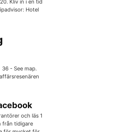
. Kliv in i en tid
ipadvisor: Hotel
g
1 36 - See map.
 affärsresenären
Facebook
antörer och läs 1
 från tidigare
la för mycket för