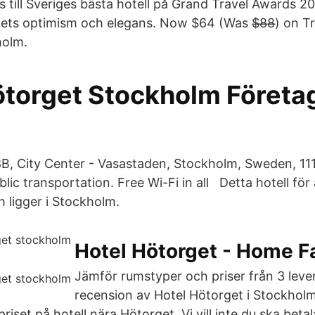
till Sveriges bästa hotell på Grand Travel Awards 2020
lets optimism och elegans. Now $64 (Was $̶8̶8̶) on Tr
holm.
ötorget Stockholm Företa
B, City Center - Vasastaden, Stockholm, Sweden, 11
lic transportation. Free Wi-Fi in all Detta hotell för
h ligger i Stockholm.
Hotel Hötorget - Home 
Jämför rumstyper och priser från 3 lever
recension av Hotel Hötorget i Stockholm
priset på hotell nära Hötorget. Vi vill inte du ska beta