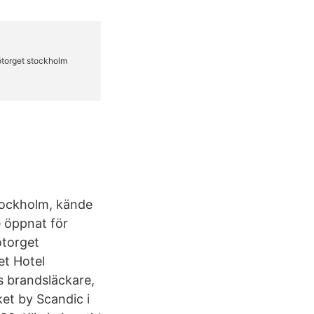
Stockholm, kände
e öppnat för
ötorget
et Hotel
s brandsläckare,
et by Scandic i