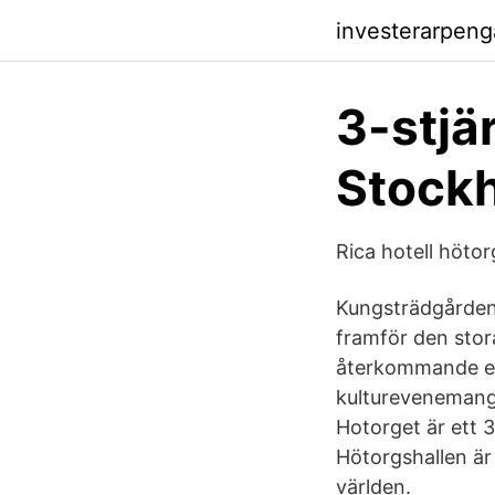
investerarpen
3-stjä
Stockh
Rica hotell höto
Kungsträdgården 
framför den stor
återkommande eve
kulturevenemang 
Hotorget är ett 
Hötorgshallen är 
världen.