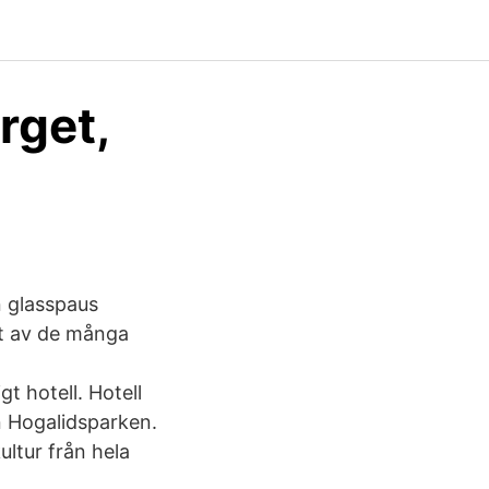
rget,
n glasspaus
tt av de många
t hotell. Hotell
n Hogalidsparken.
ultur från hela