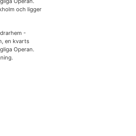
gliga Operan.
kholm och ligger
ndrarhem -
m, en kvarts
gliga Operan.
ning.