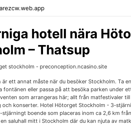
garezcw.web.app
rniga hotell nära Höto
olm – Thatsup
rget stockholm - preconception.ncasino.site
är ett annat måste när du besöker Stockholm. Ta e
a fontänen eller passa på att besöka parken under e
nten som arrangeras här; allt från matfestivaler till
och konserter. Hotel Hötorget Stockholm - 3-stjärnig
3-stjärningt boende som placeras inom ca 2,6 km frå
en saluhall mitt i Stockholm där du kan njuta av matk