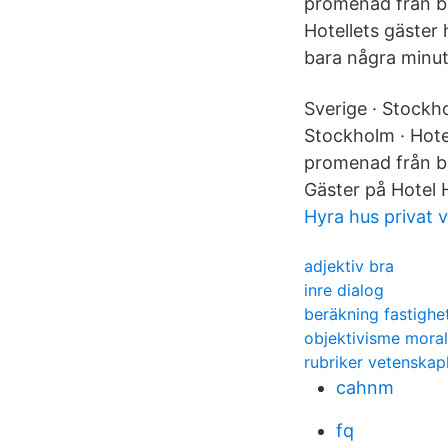
promenad från b
Hotellets gäster
bara några minu
Sverige · Stockh
Stockholm · Hote
promenad från b
Gäster på Hotel 
Hyra hus privat v
adjektiv bra
inre dialog
beräkning fastighe
objektivisme moral
rubriker vetenskap
cahnm
fq