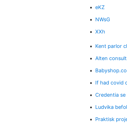
eKZ
NWsG
XXh
Kent parlor 
Alten consult
Babyshop.c
If had covid c
Credentia se
Ludvika befo
Praktisk proj