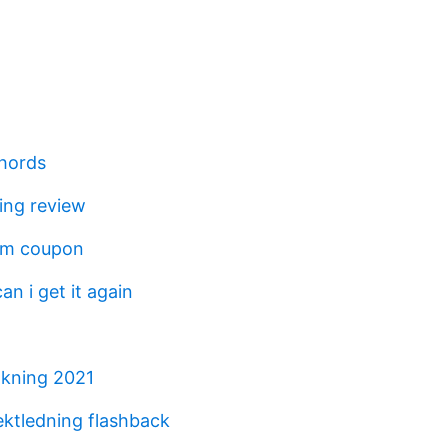
chords
ing review
om coupon
an i get it again
lkning 2021
ektledning flashback