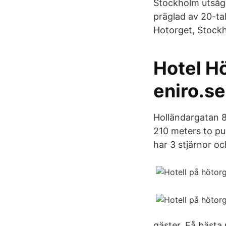
Stockholm utsågs 
präglad av 20-ta
Hotorget, Stock
Hotel H
eniro.se
Holländargatan 8
210 meters to pub
har 3 stjärnor oc
gäster. Få bästa 