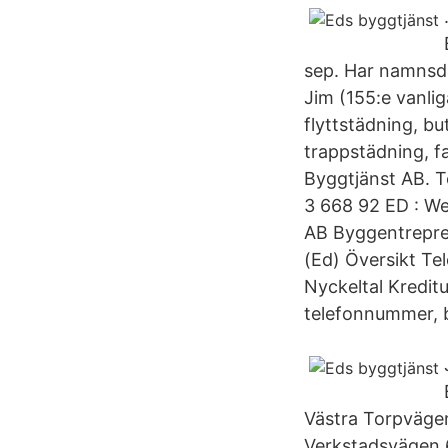
sep. Har namnsda
Jim (155:e vanlig
flyttstädning, bu
trappstädning, f
Byggtjänst AB. T
3 668 92 ED : We
AB Byggentrepre
(Ed) Översikt T
Nyckeltal Kredit
telefonnummer, bo
Västra Torpvägen
Verkstadsvägen 