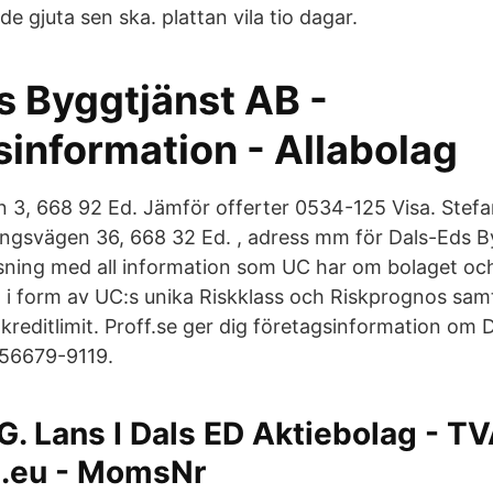
e gjuta sen ska. plattan vila tio dagar.
s Byggtjänst AB -
sinformation - Allabolag
 3, 668 92 Ed. Jämför offerter 0534-125 Visa. Stefa
ngsvägen 36, 668 32 Ed. , adress mm för Dals-Eds B
ysning med all information som UC har om bolaget o
i form av UC:s unika Riskklass och Riskprognos sam
editlimit. Proff.se ger dig företagsinformation om 
556679-9119.
G. Lans I Dals ED Aktiebolag - T
.eu - MomsNr