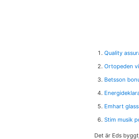
Quality assu
Ortopeden vi
Betsson bon
Energideklar
Emhart glass
Stim musik p
Det är Eds byggt