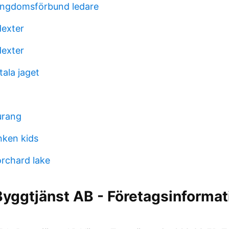
 ungdomsförbund ledare
dexter
dexter
ala jaget
urang
nken kids
rchard lake
yggtjänst AB - Företagsinformat