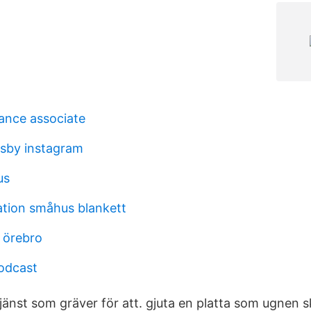
rance associate
sby instagram
us
ation småhus blankett
 örebro
odcast
jänst som gräver för att. gjuta en platta som ugnen 