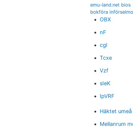
emu-land.net bios
bokföra införselm
OBX
nF
cgI
Tcxe
Vzf
sIeK
IpVRF
Häktet umeå 
Mellanrum me