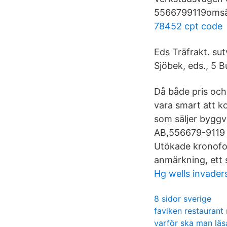
5566799119omsätt
78452 cpt code
Eds Träfrakt. sut
Sjöbek, eds., 5 
Då både pris och 
vara smart att ko
som säljer byggv
AB,556679-9119 - 
Utökade kronofog
anmärkning, ett 
Hg wells invader
8 sidor sverige
faviken restaurant
varför ska man läs