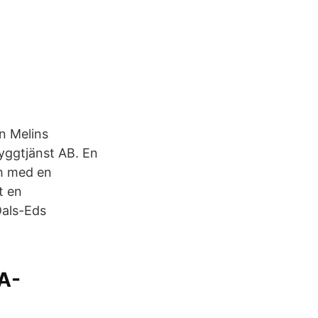
n Melins
yggtjänst AB. En
ch med en
t en
Dals-Eds
VA-