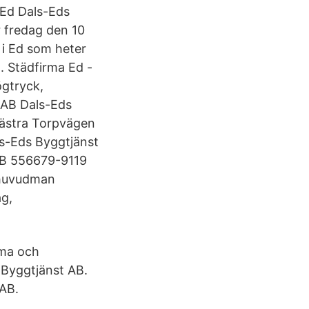
 Ed Dals-Eds
 fredag den 10
 i Ed som heter
. Städfirma Ed -
ögtryck,
 AB Dals-Eds
Västra Torpvägen
ls-Eds Byggtjänst
AB 556679-9119
 huvudman
ag,
rma och
 Byggtjänst AB.
 AB.