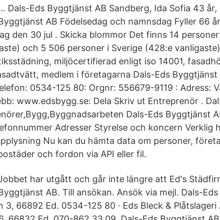
… Dals-Eds Byggtjänst AB Sandberg, Ida Sofia 43 år,
Byggtjänst AB Födelsedag och namnsdag Fyller 66 år
g den 30 jul . Skicka blommor Det finns 14 personer
aste) och 5 506 personer i Sverige (428:e vanligaste)
tiksstädning, miljöcertifierad enligt iso 14001, fasadh
asadtvätt, medlem i företagarna Dals-Eds Byggtjänst
elefon: 0534-125 80: Orgnr: 556679-9119 : Adress: 
bb: www.edsbygg.se: Dela Skriv ut Entreprenör . Da
nörer,Bygg,Byggnadsarbeten Dals-Eds Byggtjänst 
elefonnummer Adresser Styrelse och koncern Verklig
upplysning Nu kan du hämta data om personer, föret
städer och fordon via API eller fil.
Jobbet har utgått och går inte längre att Ed's Städfi
Byggtjänst AB. Till ansökan. Ansök via mejl. Dals-Eds
 3, 66892 Ed. 0534-125 80 · Eds Bleck & Plåtslageri
6, 66832 Ed. 070-862 33 09 Dals-Eds Byggtjänst AB