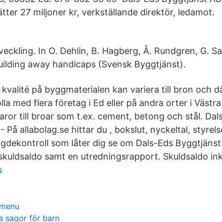
er 27 miljoner kr, verkställande direktör, ledamot.
veckling. In O. Dehlin, B. Hagberg, Å. Rundgren, G. 
Building away handicaps (Svensk Byggtjänst).
kvalité på byggmaterialen kan variera till bron och d
lla med flera företag i Ed eller på andra orter i Västr
aror till broar som t.ex. cement, betong och stål. Da
På allabolag.se hittar du , bokslut, nyckeltal, styrels
dekontroll som låter dig se om Dals-Eds Byggtjänst
skuldsaldo samt en utredningsrapport. Skuldsaldo ink
s
 menu
a sagor för barn