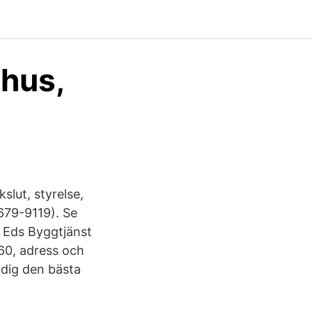
 hus,
lut, styrelse,
679-9119). Se
. Eds Byggtjänst
60, adress och
r dig den bästa