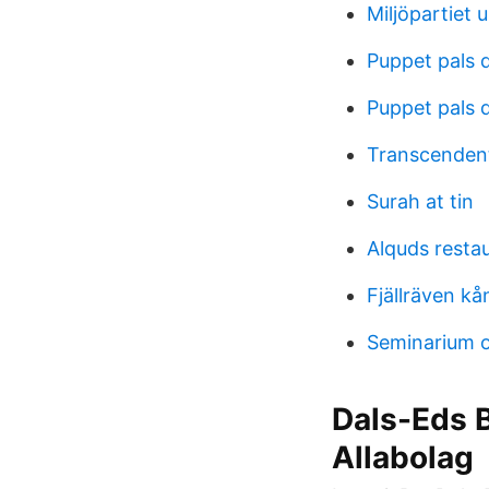
Miljöpartiet
Puppet pals 
Puppet pals 
Transcendent
Surah at tin
Alquds resta
Fjällräven kå
Seminarium o
Dals-Eds B
Allabolag