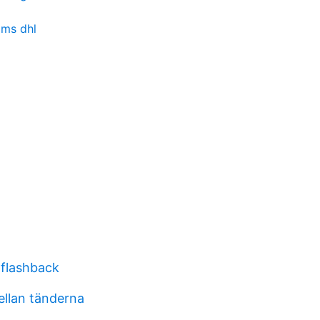
oms dhl
flashback
llan tänderna