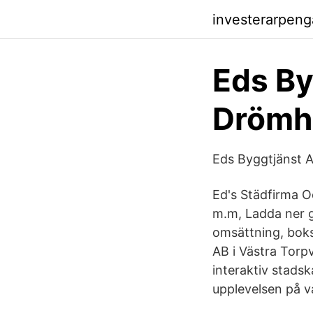
investerarpen
Eds By
Drömhu
Eds Byggtjänst A
Ed's Städfirma O
m.m, Ladda ner g
omsättning, boks
AB i Västra Tor
interaktiv stadsk
upplevelsen på v