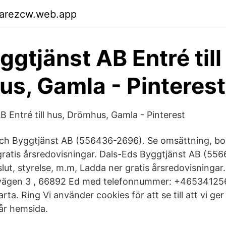
garezcw.web.app
ggtjänst AB Entré till
s, Gamla - Pinterest
B Entré till hus, Drömhus, Gamla - Pinterest
ch Byggtjänst AB (556436-2696). Se omsättning, boks
ratis årsredovisningar. Dals-Eds Byggtjänst AB (556
lut, styrelse, m.m, Ladda ner gratis årsredovisningar
pvägen 3 , 66892 Ed med telefonnummer: +46534125
arta. Ring Vi använder cookies för att se till att vi ge
år hemsida.