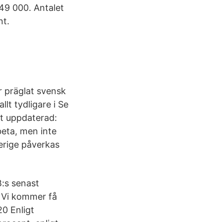
949 000. Antalet
nt.
r präglat svensk
t tydligare i Se
st uppdaterad:
eta, men inte
erige påverkas
B:s senast
 – Vi kommer få
0 Enligt