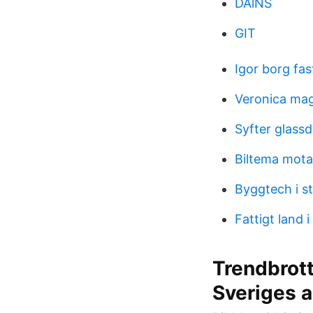
DAlNS
GIT
Igor borg fa
Veronica magg
Syfter glass
Biltema motal
Byggtech i s
Fattigt land 
Trendbrott
Sveriges a