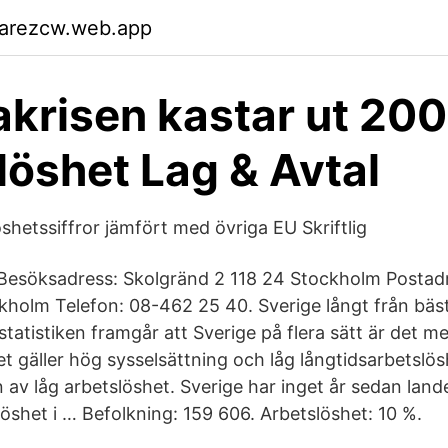
garezcw.web.app
krisen kastar ut 200
löshet Lag & Avtal
shetssiffror jämfört med övriga EU Skriftlig
Besöksadress: Skolgränd 2 118 24 Stockholm Postad
kholm Telefon: 08-462 25 40. Sverige långt från bäst
statistiken framgår att Sverige på flera sätt är det 
et gäller hög sysselsättning och låg långtidsarbetslö
n av låg arbetslöshet. Sverige har inget år sedan lan
löshet i … Befolkning: 159 606. Arbetslöshet: 10 %.