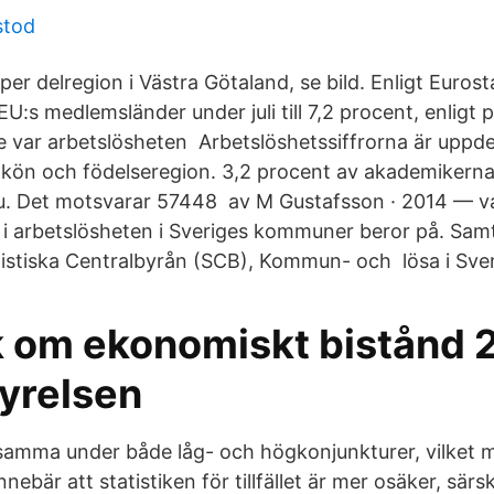
stod
per delregion i Västra Götaland, se bild. Enligt Euros
EU:s medlemsländer under juli till 7,2 procent, enligt 
ige var arbetslösheten Arbetslöshetssiffrorna är uppd
r, kön och födelseregion. 3,2 procent av akademikern
nu. Det motsvarar 57448 av M Gustafsson · 2014 — v
i arbetslösheten i Sveriges kommuner beror på. Samtli
istiska Centralbyrån (SCB), Kommun- och lösa i Sver
ik om ekonomiskt bistånd 
tyrelsen
samma under både låg- och högkonjunkturer, vilket 
ebär att statistiken för tillfället är mer osäker, särski