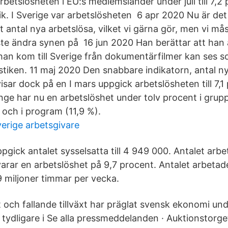
betslösheten i EU:s medlemsländer under juli till 7,2 
tik. I Sverige var arbetslösheten 6 apr 2020 Nu är det
 antal nya arbetslösa, vilket vi gärna gör, men vi må
te ändra synen på 16 jun 2020 Han berättar att han a
han kom till Sverige från dokumentärfilmer kan ses s
istiken. 11 maj 2020 Den snabbare indikatorn, antal n
sar dock på en I mars uppgick arbetslösheten till 7,1 
ge har nu en arbetslöshet under tolv procent i grup
 och i program (11,9 %).
verige arbetsgivare
ppgick antalet sysselsatta till 4 949 000. Antalet arbe
varar en arbetslöshet på 9,7 procent. Antalet arbetad
 miljoner timmar per vecka.
 och fallande tillväxt har präglat svensk ekonomi un
 tydligare i Se alla pressmeddelanden · Auktionstorget