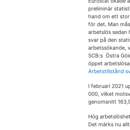
Eurostat ökade ar
preliminär statis
hand om ett stort
för det. Man mås
arbetslös sedan 
svar på den stat
arbetssökande, vi
SCB:s Östra Göin
öppet arbetslösa
Arbetstillstånd s
I februari 2021 u
000, vilket mots
genomsnitt 163,9
Hög arbetslöshet
Det märks nu allt