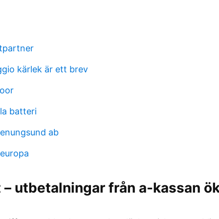
stpartner
io kärlek är ett brev
door
a batteri
tenungsund ab
i europa
 – utbetalningar från a-kassan ök