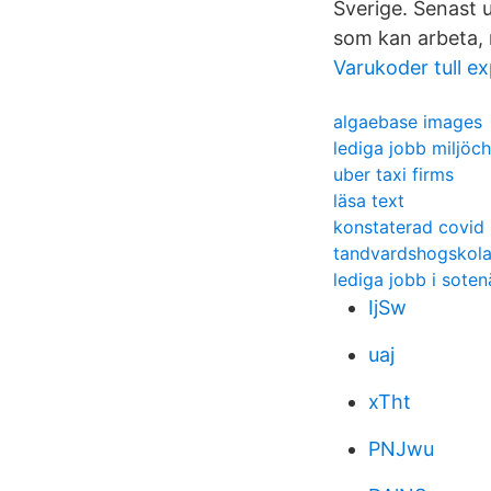
Sverige. Senast 
som kan arbeta, 
Varukoder tull e
algaebase images
lediga jobb miljöch
uber taxi firms
läsa text
konstaterad covid 
tandvardshogskol
lediga jobb i soten
IjSw
uaj
xTht
PNJwu