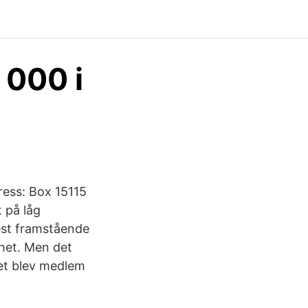
 000 i
ress: Box 15115
 på låg
mest framstående
shet. Men det
det blev medlem