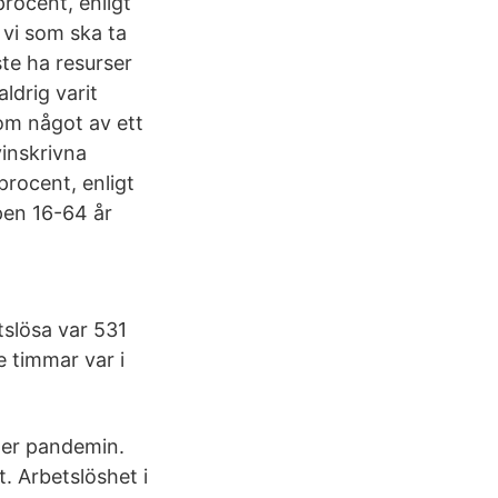
procent, enligt
 vi som ska ta
ste ha resurser
ldrig varit
om något av ett
yinskrivna
procent, enligt
pen 16-64 år
tslösa var 531
e timmar var i
der pandemin.
. Arbetslöshet i