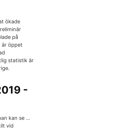
tat ökade
preliminär
elade på
a är öppet
ad
g statistik är
ige.
2019 -
man kan se …
lt vid