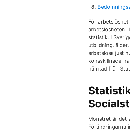
Bedomnings
För arbetslöshet 
arbetslösheten i 
statistik. I Sver
utbildning, ålde
arbetslösa just 
könsskillnaderna 
hämtad från Stat
Statist
Socials
Mönstret är det 
Förändringarna inn