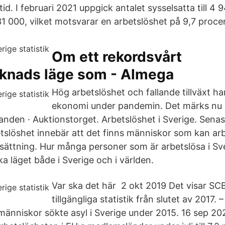
tid. I februari 2021 uppgick antalet sysselsatta till 4 
31 000, vilket motsvarar en arbetslöshet på 9,7 proce
Om ett rekordsvårt
knads läge som - Almega
Hög arbetslöshet och fallande tillväxt ha
ekonomi under pandemin. Det märks nu all
anden · Auktionstorget. Arbetslöshet i Sverige. Sena
slöshet innebär att det finns människor som kan arb
sättning. Hur många personer som är arbetslösa i Sv
a läget både i Sverige och i världen.
Var ska det här 2 okt 2019 Det visar SC
tillgängliga statistik från slutet av 2017.
änniskor sökte asyl i Sverige under 2015. 16 sep 202