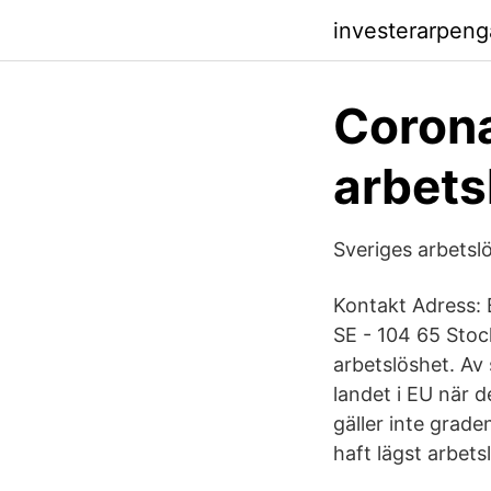
investerarpen
Corona
arbets
Sveriges arbetslö
Kontakt Adress: 
SE - 104 65 Stoc
arbetslöshet. Av 
landet i EU när d
gäller inte grade
haft lägst arbets