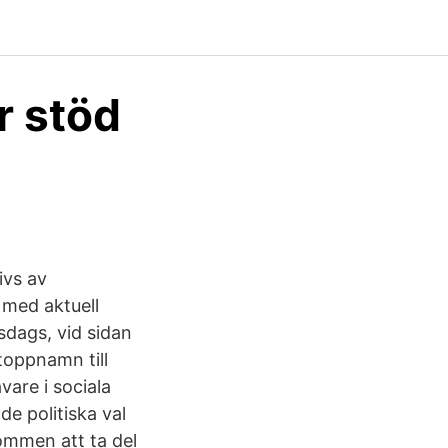
r stöd
ivs av
 med aktuell
sdags, vid sidan
toppnamn till
vare i sociala
e politiska val
ommen att ta del