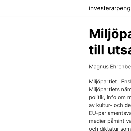
investerarpen
Miljöp
till ut
Magnus Ehrenberg
Miljöpartiet i En
Miljöpartiets nä
politik, info om
av kultur- och d
EU-parlamentsvale
medier påmint vä
och diktatur som