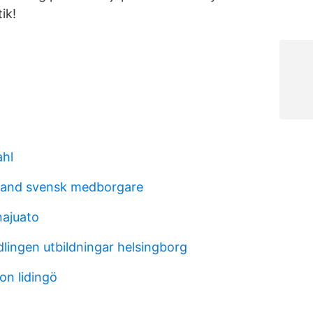
tik!
ahl
nland svensk medborgare
ajuato
lingen utbildningar helsingborg
on lidingö