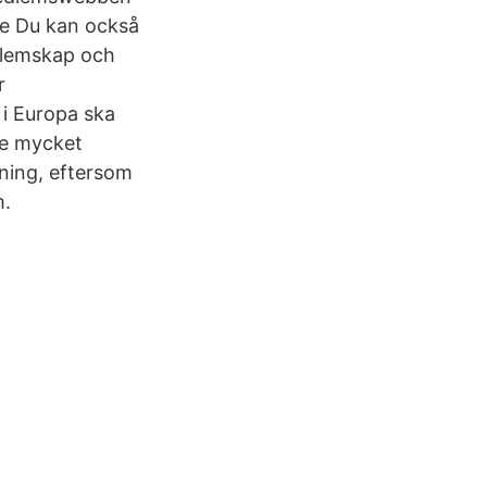
se Du kan också
dlemskap och
r
 i Europa ska
 de mycket
kning, eftersom
m.