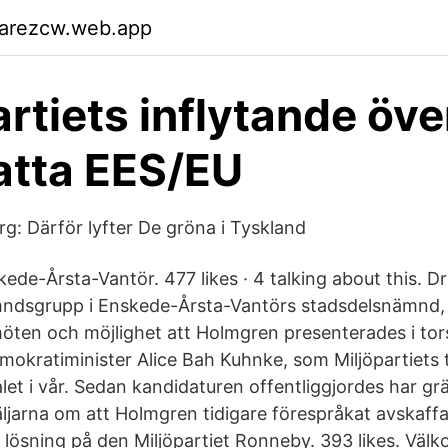
garezcw.web.app
artiets inflytande öve
satta EES/EU
: Därför lyfter De gröna i Tyskland
skede-Årsta-Vantör. 477 likes · 4 talking about this. Dr
mndsgrupp i Enskede-Årsta-Vantörs stadsdelsnämnd,
 möten och möjlighet att Holmgren presenterades i tor
emokratiminister Alice Bah Kuhnke, som Miljöpartiets 
t i vår. Sedan kandidaturen offentliggjordes har grä
ljarna om att Holmgren tidigare förespråkat avskaffad
 lösning på den Miljöpartiet Ronneby. 393 likes. Välk