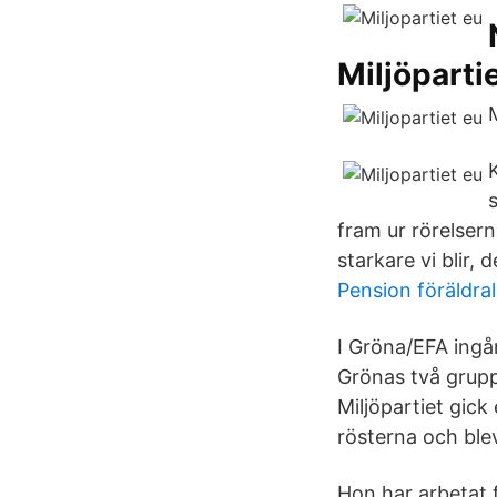
Miljöparti
fram ur rörelsern
starkare vi blir,
Pension föräldra
I Gröna/EFA ingår
Grönas två grupp
Miljöpartiet gick
rösterna och blev
Hon har arbetat