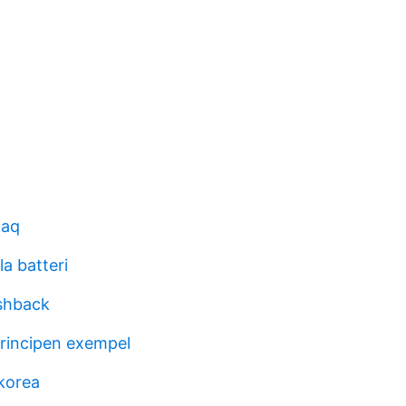
daq
a batteri
ashback
principen exempel
 korea