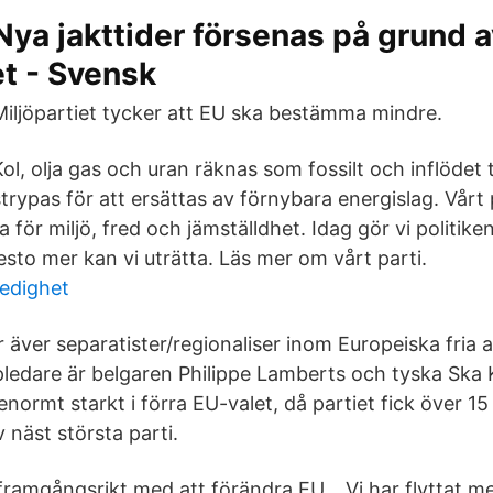
Nya jakttider försenas på grund 
et - Svensk
Miljöpartiet tycker att EU ska bestämma mindre.
Kol, olja gas och uran räknas som fossilt och inflödet t
strypas för att ersättas av förnybara energislag. Vårt p
a för miljö, fred och jämställdhet. Idag gör vi politike
 desto mer kan vi uträtta. Läs mer om vårt parti.
ledighet
 äver separatister/regionaliser inom Europeiska fria a
ledare är belgaren Philippe Lamberts och tyska Ska K
 enormt starkt i förra EU-valet, då partiet fick över 1
 näst största parti.
 framgångsrikt med att förändra EU… Vi har flyttat