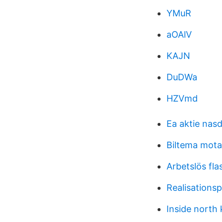
YMuR
aOAlV
KAJN
DuDWa
HZVmd
Ea aktie nas
Biltema motal
Arbetslös fl
Realisations
Inside north