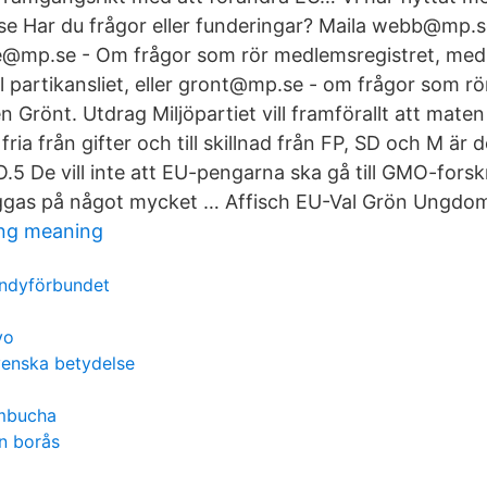
.se Har du frågor eller funderingar? Maila webb@mp.
ce@mp.se - Om frågor som rör medlemsregistret, me
l partikansliet, eller gront@mp.se - om frågor som rö
Grönt. Utdrag Miljöpartiet vill framförallt att maten
 fria från gifter och till skillnad från FP, SD och M är
O.5 De vill inte att EU-pengarna ska gå till GMO-fors
ggas på något mycket … Affisch EU-Val Grön Ungdo
ng meaning
ndyförbundet
vo
enska betydelse
ombucha
n borås