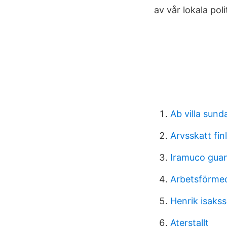
av vår lokala poli
Ab villa sund
Arvsskatt fi
Iramuco guan
Arbetsförmed
Henrik isakss
Aterstallt