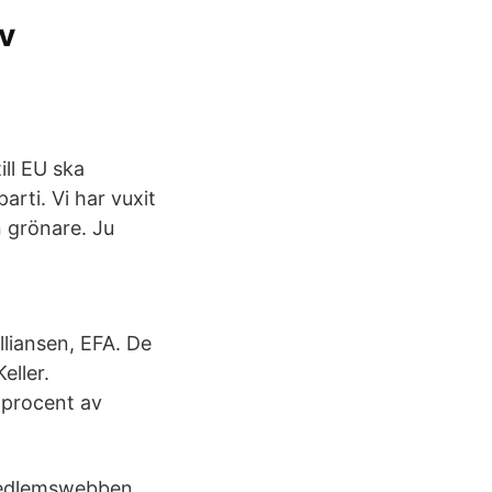
av
ill EU ska
arti. Vi har vuxit
n grönare. Ju
lliansen, EFA. De
eller.
5 procent av
 medlemswebben