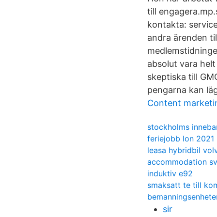
till engagera.mp
kontakta: servi
andra ärenden til
medlemstidningen 
absolut vara helt
skeptiska till GM
pengarna kan lä
Content marketi
stockholms inneba
feriejobb lon 2021
leasa hybridbil vol
accommodation sv
induktiv e92
smaksatt te till k
bemanningsenhete
sir