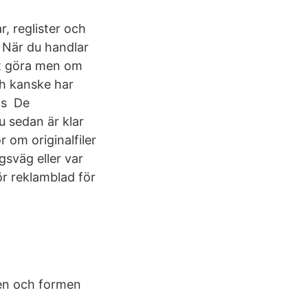
r, reglister och
. När du handlar
tt göra men om
och kanske har
is De
u sedan är klar
 om originalfiler
gsväg eller var
ör reklamblad för
gen och formen