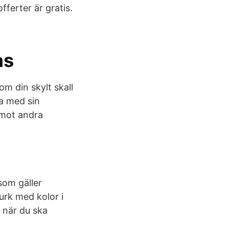
fferter är gratis.
as
om din skylt skall
ta med sin
 mot andra
som gäller
urk med kolor i
 när du ska