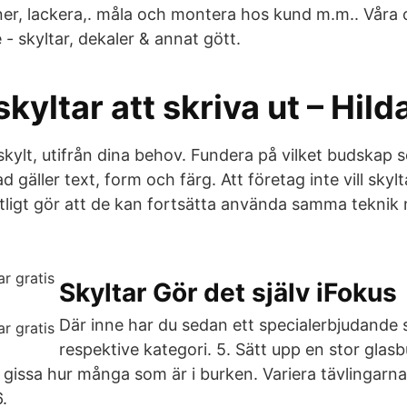
ner, lackera,. måla och montera hos kund m.m.. Våra o
 - skyltar, dekaler & annat gött.
kyltar att skriva ut – Hild
kylt, utifrån dina behov. Fundera på vilket budskap s
 gäller text, form och färg. Att företag inte vill skyl
tligt gör att de kan fortsätta använda samma teknik
Skyltar Gör det själv iFokus
Där inne har du sedan ett specialerbjudande 
respektive kategori. 5. Sätt upp en stor glasb
gissa hur många som är i burken. Variera tävlingarna
6.