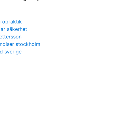
ropraktik
tar säkerhet
pettersson
andiser stockholm
d sverige