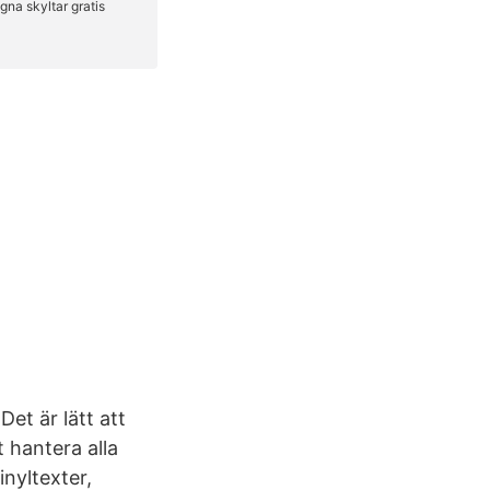
et är lätt att
t hantera alla
nyltexter,