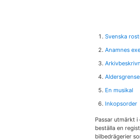
Svenska rost
Anamnes ex
Arkivbeskriv
Aldersgrense 
En musikal
Inkopsorder
Passar utmärkt i 
beställa en regis
bilbedrägerier s