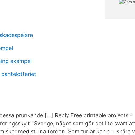
skadespelare
empel
ning exempel
pantelotteriet
dessa prunkande […] Reply Free printable projects - D
treringsskylt i Sverige, något som gör det lite svårt at
om sker med stulna fordon. Som tur är kan du skära vi