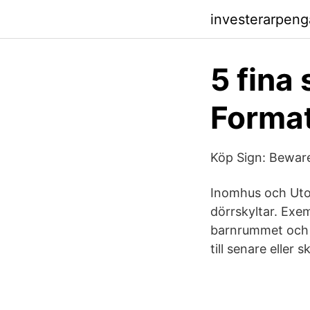
investerarpen
5 fina 
Format
Köp Sign: Beware
Inomhus och Utom
dörrskyltar. Exem
barnrummet och h
till senare eller s