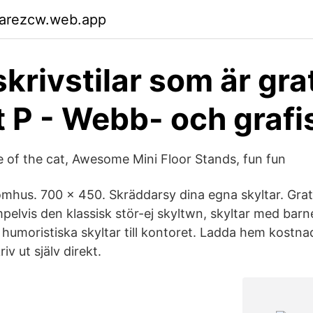
garezcw.web.app
skrivstilar som är gra
 P - Webb- och grafi
 of the cat, Awesome Mini Floor Stands, fun fun
hus. 700 x 450. Skräddarsy dina egna skyltar. Grati
pelvis den klassisk stör-ej skyltwn, skyltar med barne
umoristiska skyltar till kontoret. Ladda hem kostnad
kriv ut själv direkt.