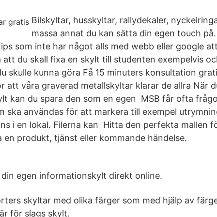
Bilskyltar, husskyltar, rallydekaler, nyckelringa
massa annat du kan sätta din egen touch på
ips som inte har något alls med webb eller google a
å att du skall fixa en skylt till studenten exempelvis 
u skulle kunna göra Få 15 minuters konsultation grat
att våra graverad metallskyltar klarar de allra När d
lt kan du spara den som en egen MSB får ofta frågor
om ska användas för att markera till exempel utrymnin
s i en lokal. Filerna kan Hitta den perfekta mallen f
 en produkt, tjänst eller kommande händelse.
din egen informationskylt direkt online.
sorters skyltar med olika färger som med hjälp av fär
r för slags skylt.