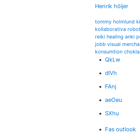
Henrik höijer
tommy holmlund ki
kollaborativa robo
reiki healing anki 
jobb visual merch
konsumtion chokla
QkLw
dlVh
FAnj
aeOeu
SXhu
Fas outlook