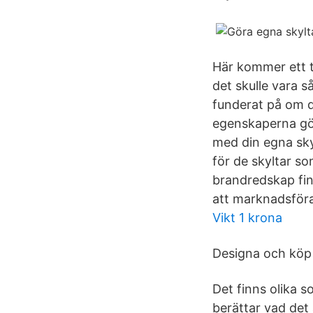
Här kommer ett t
det skulle vara s
funderat på om d
egenskaperna gör 
med din egna sky
för de skyltar s
brandredskap finn
att marknadsföra
Vikt 1 krona
Designa och köp 
Det finns olika 
berättar vad det ä