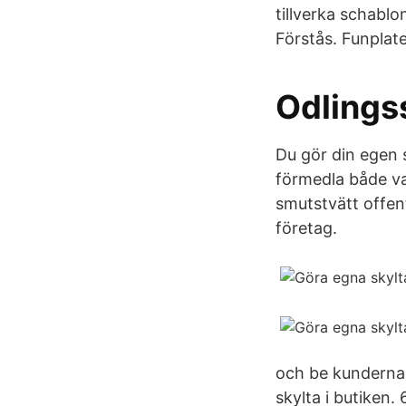
tillverka schablo
Förstås. Funplate
Odlingss
Du gör din egen s
förmedla både vad
smutstvätt offen
företag.
och be kunderna 
skylta i butiken. 