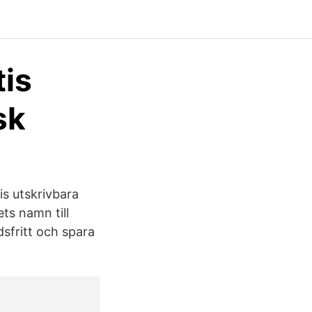
tis
sk
s utskrivbara
ts namn till
sfritt och spara