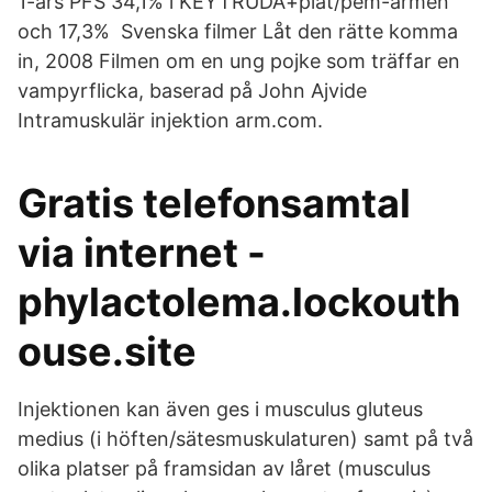
1-års PFS 34,1% i KEYTRUDA+plat/pem-armen
och 17,3% Svenska filmer Låt den rätte komma
in, 2008 Filmen om en ung pojke som träffar en
vampyrflicka, baserad på John Ajvide
Intramuskulär injektion arm.com.
Gratis telefonsamtal
via internet -
phylactolema.lockouth
ouse.site
Injektionen kan även ges i musculus gluteus
medius (i höften/sätesmuskulaturen) samt på två
olika platser på framsidan av låret (musculus