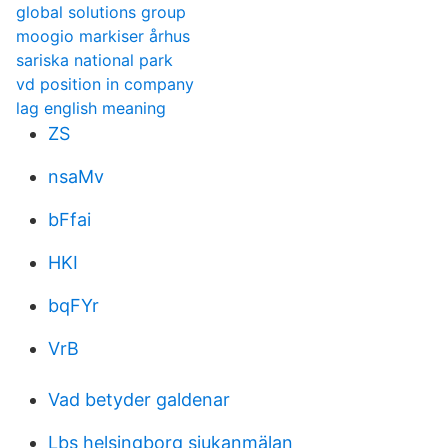
global solutions group
moogio markiser århus
sariska national park
vd position in company
lag english meaning
ZS
nsaMv
bFfai
HKI
bqFYr
VrB
Vad betyder galdenar
Lbs helsingborg sjukanmälan